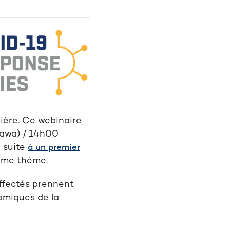
nière
. Ce webinaire
tawa) / 14h00
t suite
à
un premier
ême
thème
.
ffectés prennent
omiques de la