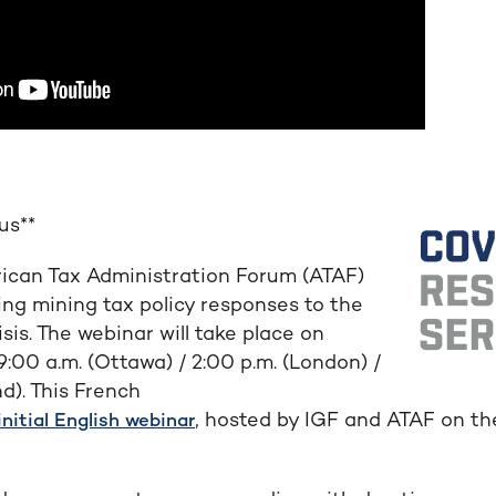
us**
rican Tax Administration Forum (ATAF)
ing mining tax policy responses to the
is. The webinar will take place on
 9:00 a.m. (Ottawa) / 2:00 p.m. (London) /
d). This
French
, hosted
by IGF and ATAF on t
initial
English
webinar