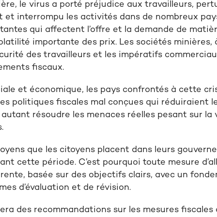
ère, le virus a porté préjudice aux travailleurs, per
 et interrompu les activités dans de nombreux pays
tantes qui affectent
l’offre et la demande de matiè
olatilité importante des prix. Les sociétés minières,
écurité des travailleurs et les impératifs commercia
ements fiscaux.
ciale et économique, les pays confrontés à cette cr
es politiques fiscales mal conçues qui réduiraient l
autant résoudre les menaces réelles pesant sur la vi
s.
itoyens
que les citoyens placent dans leurs
gouvern
dant cette période.
C’est pourquoi toute mesure d’
a
rente,
basé
e
sur des objectifs clairs, avec un fonde
smes
d’évaluation et
de révision
.
se
ra
des
recommandations sur
les mesures fiscales 