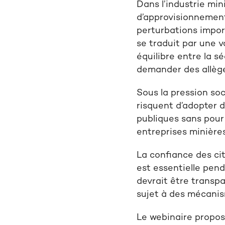
Dans l’industrie mini
d’approvisionnement
perturbations impor
se traduit par une v
équilibre entre la s
demander des allèg
Sous la pression so
risquent d’adopter d
publiques sans pour 
entreprises minière
La confiance des c
est
essentielle pen
devrait
être
transpa
sujet
à
des mécani
Le
webinaire
propo