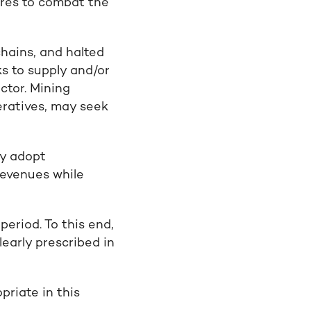
res to combat the
chains, and halted
s to supply and/or
ctor. Mining
eratives, may seek
ay adopt
revenues while
period. To this end,
learly prescribed in
riate in this