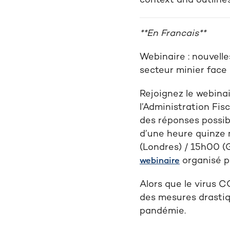
context and outlines 
**En Francais**
Webinaire : nouvelle
secteur minier face
Rejoignez
le webinai
l’A
dministration Fisc
des
réponses
possib
d’une heure
quinze 
(Londres) / 15h00 (
organisé pa
webinaire
Alors que le virus 
des mesures drastiq
pandémie.