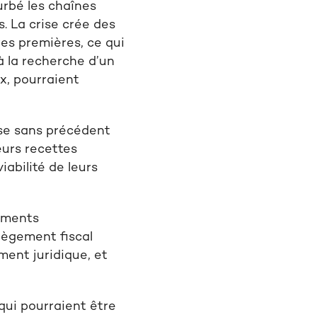
turbé les chaînes
. La crise crée des
res premières, ce qui
 à la recherche d’un
ux, pourraient
ise sans précédent
eurs recettes
abilité de leurs
ements
llègement
fiscal
ment juridique, et
qui pourraient être