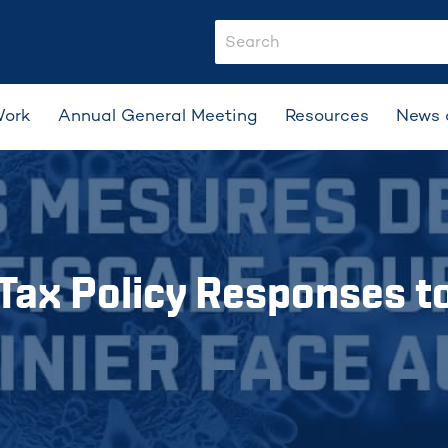
search-input
Work
Annual General Meeting
Resources
News 
 Tax Policy Responses 