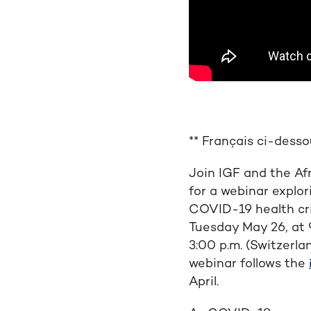
** Français ci-desso
Join IGF and the Af
for a webinar explor
COVID-19 health cris
Tuesday May 26
, at
3:00 p.m. (Switzerlan
webinar
follows
the
April
.