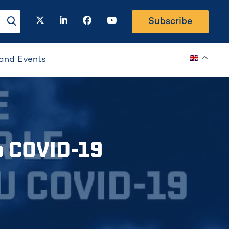
twitter
linkedin
facebook
youtube
Subscribe
search-button
and Events
to COVID-19