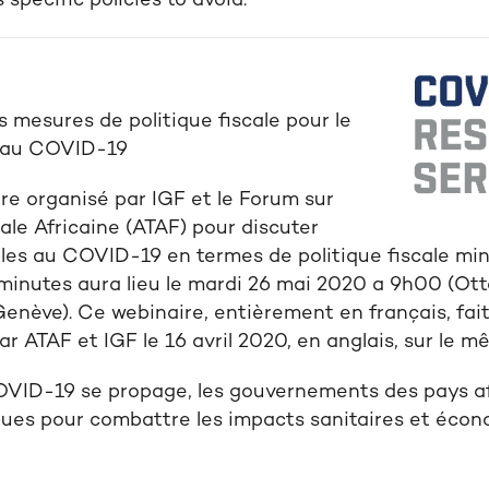
specific policies to avoid.
s mesures de politique fiscale pour le
au
COVID-19
re organisé par
IGF et le F
orum
sur
ale Africaine (ATAF) pour discuter
les
au COVID-19
en termes de politique fiscale mi
minutes
aura lieu le mardi 26 mai 2020 a 9h00 (Ot
Genève). Ce webinaire, entièrement en
français
, fai
r ATAF et IGF le 16 avril 2020, en anglais, sur le
m
COVID-19 se propage, les gouvernements des pays a
ues pour combattre les impacts sanitaires et écon