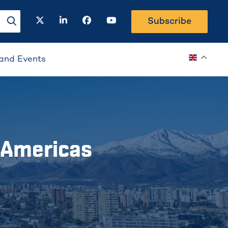
twitter
linkedin
facebook
youtube
Subscribe
search-button
and Events
e Americas