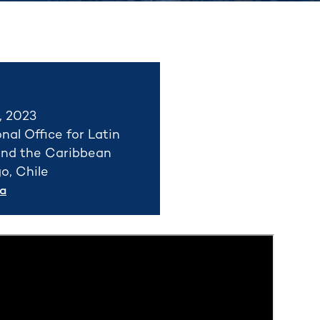
, 2023
nal Office for Latin
nd the Caribbean
o, Chile
a