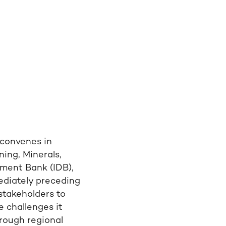
 convenes in
ing, Minerals,
ment Bank (IDB),
ediately preceding
stakeholders to
e challenges it
rough regional