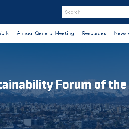
search-input
Work
Annual General Meeting
Resources
News 
ainability Forum of th