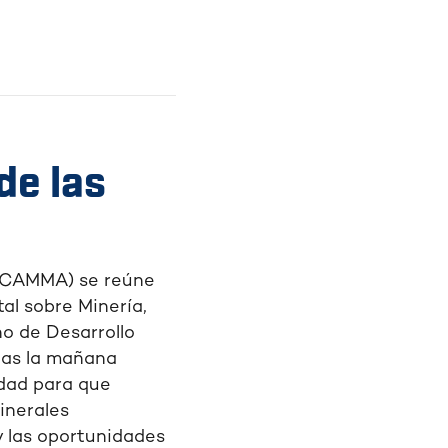
de las
s (CAMMA) se reúne
al sobre Minería,
no de Desarrollo
das la mañana
idad para que
inerales
y las oportunidades