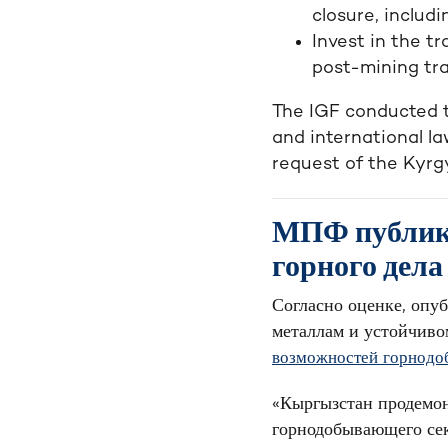
closure, includ
Invest in the t
post-mining tra
The IGF conducted 
and international la
request of the Kyr
МПФ публику
горного дел
Согласно оценке, опу
металлам и устойчив
возможностей горнодо
«Кыргызстан продемо
горнодобывающего се