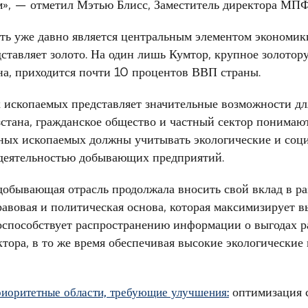
», — отметил Мэтью Блисс, Заместитель директора МПФ
ь уже давно является центральным элементом экономик
ставляет золото. На один лишь Кумтор, крупное золотор
на, приходится почти 10 процентов ВВП страны.
 ископаемых представляет значительные возможности для
стана, гражданское общество и частный сектор понимают
ных ископаемых должны учитывать экологические и соци
 деятельностью добывающих предприятий.
одобывающая отрасль продолжала вносить свой вклад в ра
авовая и политическая основа, которая максимизирует в
поспособствует распространению информации о выгодах р
тора, в то же время обеспечивая высокие экологические
оптимизация 
риоритетные области, требующие улучшения: