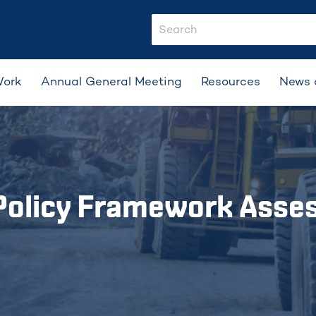
search-input
Work
Annual General Meeting
Resources
News 
 Policy Framework Asse