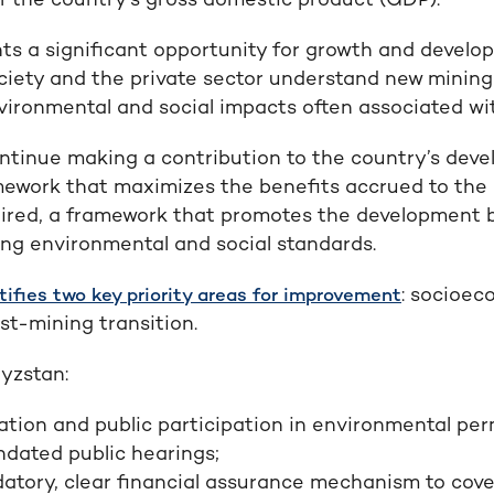
of the country’s gross domestic product (GDP).
ts a significant opportunity for growth and develo
ociety and the private sector understand new mining
vironmental and social impacts often associated wit
continue making a contribution to the country’s dev
amework that maximizes the benefits accrued to the 
ired, a framework that promotes the development b
ong environmental and social standards.
: socioec
ifies two key priority areas for improvement
st-mining transition.
yzstan:
tion and public participation in environmental per
dated public hearings;
tory, clear financial assurance mechanism to cove