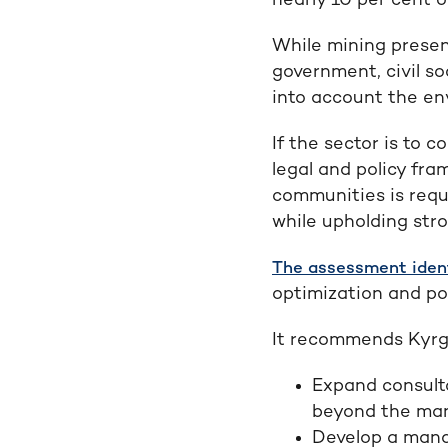
nearly 10 per cent 
While mining presen
government, civil s
into account the en
If the sector is to 
legal and policy fr
communities is requ
while upholding str
The assessment ident
optimization and po
It recommends Kyrg
Expand consulta
beyond the man
Develop a manda