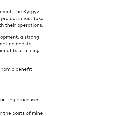
pment, the Kyrgyz
 projects must take
h their operations.
elopment, a strong
nation and its
enefits of mining
onomic benefit
mitting processes
r the costs of mine