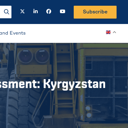
twitter
linkedin
facebook
youtube
Subscribe
search-button
and Events
ssment: Kyrgyzstan