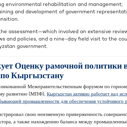
ing environmental rehabilitation and management;
raining and development of government representativ
nsition.
the assessment—which involved an extensive review
ws and policies, and a nine-day field visit to the c
gyzstan government.
ет Оценку рамочной политики в
а по Кыргызстану
бликованной Межправительственным форумом по горному
ому развитию (МПФ),
Кыргызстан активно работает над ис
бывающей промышленности для обеспечения устойчивого ра
нстрировал свою неизменную приверженность совершен
ктора, а также нахождению баланса между промышленны