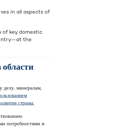
es in all aspects of
 of key domestic
ountry—at the
 области
 делу, минералам,
пользованием
звития страны.
ствованию
ми потребностями и