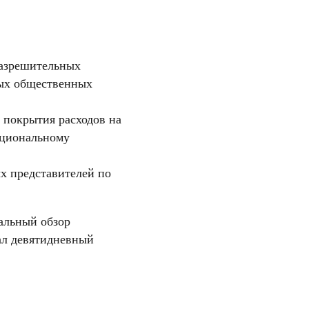
разрешительных
ных общественных
 покрытия расходов на
ациональному
х представителей по
альный обзор
ал девятидневный